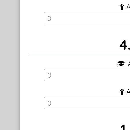
A
4
A
A
1