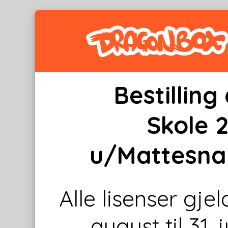
Bestillin
Skole 
u/Mattesna
Alle lisenser gje
august til 31. 