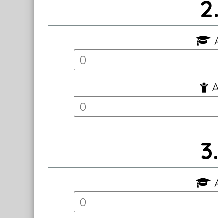
2
A
A
3
A